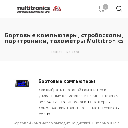
0
Бортовые компьютеры, стробоскопы,
парктроники, тахометры Multitronics
Главная
-
Каталог
Бортовые компьютеры
Как выбрать Бортовой компьютер и
уникальные возможности БК MULTITRONICS.
ВАЗ
24
ГАЗ
18
Иномарки
17
Катера
7
Коммерческий транспорт
1
Мототехника
2
УАЗ
15
Бортовой компьютер выводит на дисплей информацию о