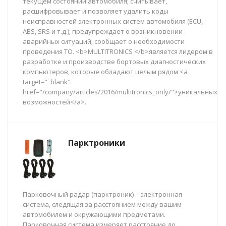
текущем состоянии автомобиля; считывает,
расшифровывает и позволяет удалить коды
неисправностей электронных систем автомобиля (ECU,
ABS, SRS и т.д.); предупреждает о возникновении
аварийных ситуаций; сообщает о необходимости
проведения ТО. <b>MULTITRONICS </b>является лидером в
разработке и производстве бортовых диагностических
компьютеров, которые обладают целым рядом <a
target="_blank"
href="/company/articles/2016/multitronics_only/">уникальных
возможностей</a>.
Парктроники
Парковочный радар (парктроник) – электронная
система, следящая за расстоянием между вашим
автомобилем и окружающими предметами.
Парковочная система измеряет расстояние до